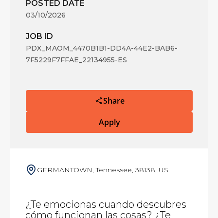
POSTED DATE
03/10/2026
JOB ID
PDX_MAOM_4470B1B1-DD4A-44E2-BAB6-
7F5229F7FFAE_22134955-ES
Share
Apply
GERMANTOWN, Tennessee, 38138, US
¿Te emocionas cuando descubres
cómo funcionan las cosas? ¿Te