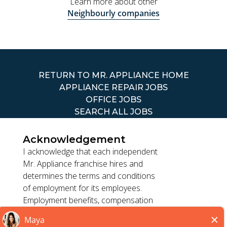
Learn more about other
Neighbourly companies
RETURN TO MR. APPLIANCE HOME
APPLIANCE REPAIR JOBS
OFFICE JOBS
SEARCH ALL JOBS
Acknowledgement
I acknowledge that each independent
Mr. Appliance franchise hires and
determines the terms and conditions
TERMS OF USE
of employment for its employees.
ACCESSIBILITY
Employment benefits, compensation
PRIVACY POLICY
and employment practices vary by
DO NOT SELL MY INFO
location. Franchisor, its parents, and